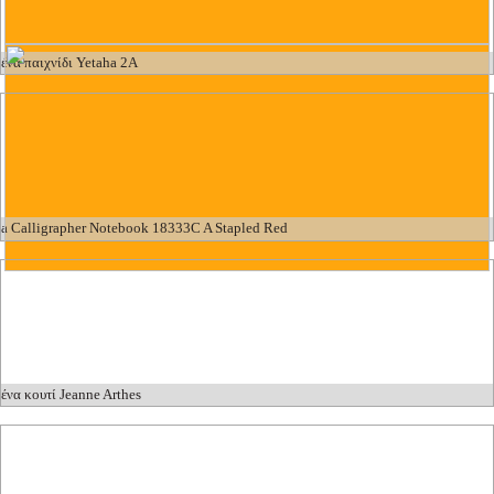
ένα παιχνίδι Yetaha 2A
a Calligrapher Notebook 18333C A Stapled Red
ένα κουτί Jeanne Arthes