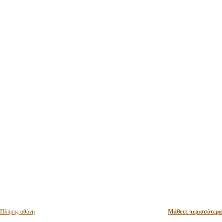
Πλήρης οθόνη
Μάθετε περισσότερα