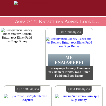
Δώρα
> Το Κατάστημα Δώρων Looney Tunes
10.047.300 σημεία
ΜΕ
ΕΝΔΙΑΦΈΡΕΙ
Ένα φιγούρα Looney Tunes από
τον Romero Britto, τους Elmer
Fudd και Bugs Bunny
Αξία:
10 047 300 madpoints
Διαθέσιμη ποσότητα:
4
5.027.500 σημεία
4.033.100 σημεία