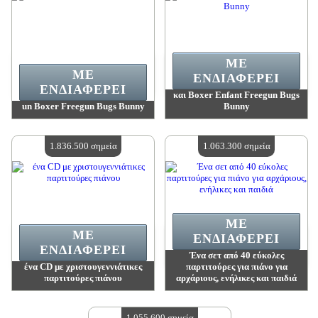
ΜΕ
ΜΕ
ΕΝΔΙΑΦΈΡΕΙ
ΕΝΔΙΑΦΈΡΕΙ
και Boxer Enfant Freegun Bugs
un Boxer Freegun Bugs Bunny
Bunny
Αξία:
2 657 800 madpoints
Αξία:
2 277 900 madpoints
Διαθέσιμη ποσότητα:
4
Διαθέσιμη ποσότητα:
4
1.836.500 σημεία
1.063.300 σημεία
ΜΕ
ΜΕ
ΕΝΔΙΑΦΈΡΕΙ
ΕΝΔΙΑΦΈΡΕΙ
Ένα σετ από 40 εύκολες
ένα CD με χριστουγεννιάτικες
παρτιτούρες για πιάνο για
παρτιτούρες πιάνου
αρχάριους, ενήλικες και παιδιά
Αξία:
1 836 500 madpoints
Αξία:
1 063 300 madpoints
Διαθέσιμη ποσότητα:
4
Διαθέσιμη ποσότητα:
4
1.055.600 σημεία