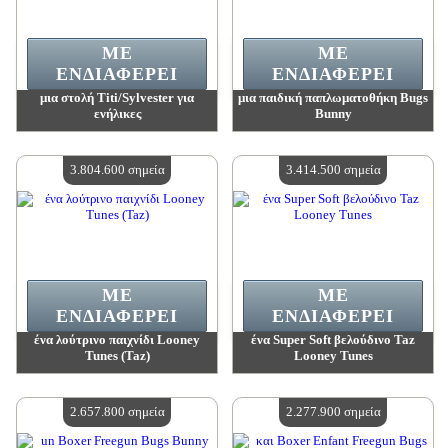
ΜΕ
ΜΕ
ΕΝΔΙΑΦΈΡΕΙ
ΕΝΔΙΑΦΈΡΕΙ
μια στολή Titi/Sylvester για
μια παιδική παπλωματοθήκη Bugs
ενήλικες
Bunny
Αξία:
5 027 500 madpoints
Αξία:
4 033 100 madpoints
Διαθέσιμη ποσότητα:
4
Διαθέσιμη ποσότητα:
4
3.804.600 σημεία
3.414.500 σημεία
ΜΕ
ΜΕ
ΕΝΔΙΑΦΈΡΕΙ
ΕΝΔΙΑΦΈΡΕΙ
ένα λούτρινο παιχνίδι Looney
ένα Super Soft βελούδινο Taz
Tunes (Taz)
Looney Tunes
Αξία:
3 804 600 madpoints
Αξία:
3 414 500 madpoints
Διαθέσιμη ποσότητα:
4
Διαθέσιμη ποσότητα:
4
2.657.800 σημεία
2.277.900 σημεία