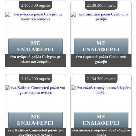
Διαθέσιμη ποσότητα:
4
Διαθέσιμη ποσότητα:
4
2.160.700 σημεία
2.138.300 σημεία
ΜΕ
ΜΕ
ΕΝΔΙΑΦΈΡΕΙ
ΕΝΔΙΑΦΈΡΕΙ
ένα ανδρικό ρολόι Calypso με
ένα ψηφιακό ρολόι Casio από
πλαστικό λουράκι
χάλυβα
Αξία:
2 160 700 madpoints
Αξία:
2 138 300 madpoints
Διαθέσιμη ποσότητα:
4
Διαθέσιμη ποσότητα:
4
2.134.300 σημεία
2.134.300 σημεία
ΜΕ
ΜΕ
ΕΝΔΙΑΦΈΡΕΙ
ΕΝΔΙΑΦΈΡΕΙ
ένα Kalinco Connected ρολόι για
ένα πολυλειτουργικό συνδεδεμένο
γυναίκες και άνδρες
ρολόι