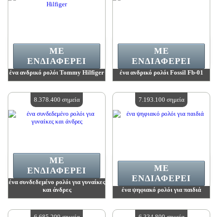
ΜΕ
ΜΕ
ΕΝΔΙΑΦΈΡΕΙ
ΕΝΔΙΑΦΈΡΕΙ
ένα ανδρικό ρολόι Tommy Hilfiger
ένα ανδρικό ρολόι Fossil Fb-01
Αξία:
9 055 900 madpoints
Αξία:
8 445 500 madpoints
Διαθέσιμη ποσότητα:
4
Διαθέσιμη ποσότητα:
4
8.378.400 σημεία
7.193.100 σημεία
ΜΕ
ΜΕ
ΕΝΔΙΑΦΈΡΕΙ
ΕΝΔΙΑΦΈΡΕΙ
ένα συνδεδεμένο ρολόι για γυναίκες
και άνδρες
ένα ψηφιακό ρολόι για παιδιά
Αξία:
8 378 400 madpoints
Αξία:
7 193 100 madpoints
Διαθέσιμη ποσότητα:
4
Διαθέσιμη ποσότητα:
4
6.685.200 σημεία
6.334.800 σημεία