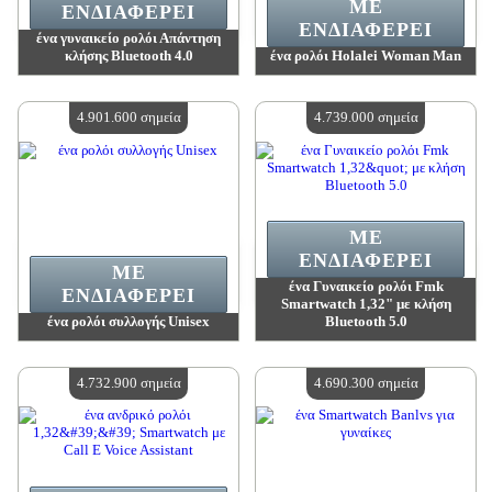
ΜΕ
ΕΝΔΙΑΦΈΡΕΙ
ΕΝΔΙΑΦΈΡΕΙ
ένα γυναικείο ρολόι Απάντηση
κλήσης Bluetooth 4.0
ένα ρολόι Holalei Woman Man
Αξία:
4 993 000 madpoints
Αξία:
4 993 000 madpoints
Διαθέσιμη ποσότητα:
4
Διαθέσιμη ποσότητα:
4
4.901.600 σημεία
4.739.000 σημεία
ΜΕ
ΕΝΔΙΑΦΈΡΕΙ
ΜΕ
ένα Γυναικείο ρολόι Fmk
ΕΝΔΙΑΦΈΡΕΙ
Smartwatch 1,32" με κλήση
ένα ρολόι συλλογής Unisex
Bluetooth 5.0
Αξία:
4 901 600 madpoints
Αξία:
4 739 000 madpoints
Διαθέσιμη ποσότητα:
4
Διαθέσιμη ποσότητα:
4
4.732.900 σημεία
4.690.300 σημεία