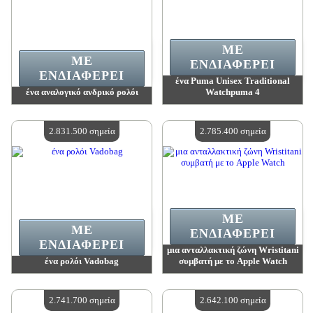
ΜΕ
ΜΕ
ΕΝΔΙΑΦΈΡΕΙ
ΕΝΔΙΑΦΈΡΕΙ
ένα Puma Unisex Traditional
ένα αναλογικό ανδρικό ρολόι
Watchpuma 4
Αξία:
2 939 800 madpoints
Αξία:
2 897 100 madpoints
Διαθέσιμη ποσότητα:
4
Διαθέσιμη ποσότητα:
4
2.831.500 σημεία
2.785.400 σημεία
ΜΕ
ΜΕ
ΕΝΔΙΑΦΈΡΕΙ
ΕΝΔΙΑΦΈΡΕΙ
μια ανταλλακτική ζώνη Wristitani
ένα ρολόι Vadobag
συμβατή με το Apple Watch
Αξία:
2 831 500 madpoints
Αξία:
2 785 400 madpoints
Διαθέσιμη ποσότητα:
4
Διαθέσιμη ποσότητα:
4
2.741.700 σημεία
2.642.100 σημεία