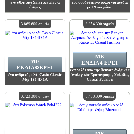
ένα αθλητικό Smartwatch για
ένα συνδεδεμένο ρολόι για παιδιά
άνδρες
με 19 παιχνίδια
Αξία:
3 977 200 madpoints
Αξία:
3 977 200 madpoints
Διαθέσιμη ποσότητα:
4
Διαθέσιμη ποσότητα:
4
3.869.600 σημεία
3.854.300 σημεία
ΜΕ
ΜΕ
ΕΝΔΙΑΦΈΡΕΙ
ΕΝΔΙΑΦΈΡΕΙ
ένα ρολόι από την Benyar Ανδρικός
ένα ανδρικό ρολόι Casio Classic
Αναλογικός Χρονογράφος Χαλαζίας
Mtp-1314D-1A
Casual Fashion
Αξία:
3 869 600 madpoints
Αξία:
3 854 300 madpoints
Διαθέσιμη ποσότητα:
4
Διαθέσιμη ποσότητα:
4
3.723.300 σημεία
3.488.300 σημεία
ΜΕ