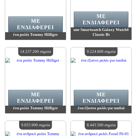
ΜΕ
ΜΕ
ΕΝΔΙΑΦΈΡΕΙ
ΕΝΔΙΑΦΈΡΕΙ
une Smartwatch Galaxy Watch4
ένα ρολόι Tommy Hilfiger
Classic Bt
Αξία:
16 759 300 madpoints
Αξία:
15 751 700 madpoints
Διαθέσιμη ποσότητα:
4
Διαθέσιμη ποσότητα:
4
14.237.200 σημεία
9.224.600 σημεία
ΜΕ
ΜΕ
ΕΝΔΙΑΦΈΡΕΙ
ΕΝΔΙΑΦΈΡΕΙ
ένα ρολόι Tommy Hilfiger
ένα έξυπνο ρολόι για παιδιά
Αξία:
14 237 200 madpoints
Αξία:
9 224 600 madpoints
Διαθέσιμη ποσότητα:
4
Διαθέσιμη ποσότητα:
4
9.055.900 σημεία
8.445.500 σημεία