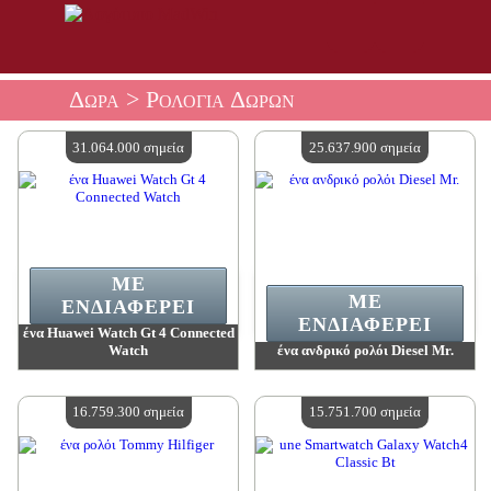
Δώρα
> Ρολόγια Δώρων
31.064.000 σημεία
25.637.900 σημεία
ΜΕ
ΜΕ
ΕΝΔΙΑΦΈΡΕΙ
ΕΝΔΙΑΦΈΡΕΙ
ένα Huawei Watch Gt 4 Connected
Watch
ένα ανδρικό ρολόι Diesel Mr.
Αξία:
31 064 000 madpoints
Αξία:
25 637 900 madpoints
Διαθέσιμη ποσότητα:
4
Διαθέσιμη ποσότητα:
4
16.759.300 σημεία
15.751.700 σημεία