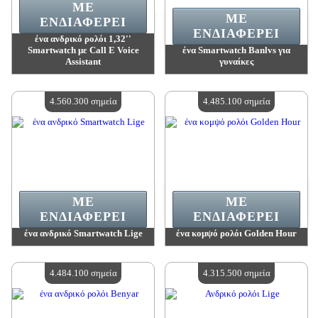
ΜΕ
ΜΕ
ΕΝΔΙΑΦΈΡΕΙ
ΕΝΔΙΑΦΈΡΕΙ
ένα ανδρικό ρολόι 1,32''
Smartwatch με Call E Voice
ένα Smartwatch Banlvs για
Assistant
γυναίκες
Αξία:
4 732 900 madpoints
Αξία:
4 690 300 madpoints
Διαθέσιμη ποσότητα:
4
Διαθέσιμη ποσότητα:
4
4.560.300 σημεία
4.485.100 σημεία
ΜΕ
ΜΕ
ΕΝΔΙΑΦΈΡΕΙ
ΕΝΔΙΑΦΈΡΕΙ
ένα ανδρικό Smartwatch Lige
ένα κομψό ρολόι Golden Hour
Αξία:
4 560 300 madpoints
Αξία:
4 485 100 madpoints
Διαθέσιμη ποσότητα:
4
Διαθέσιμη ποσότητα:
4
4.484.100 σημεία
4.315.500 σημεία