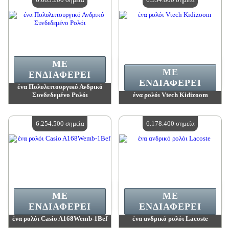
ΜΕ
ΜΕ
ΕΝΔΙΑΦΈΡΕΙ
ΕΝΔΙΑΦΈΡΕΙ
ένα Πολυλειτουργικό Ανδρικό
Συνδεδεμένο Ρολόι
ένα ρολόι Vtech Kidizoom
Αξία:
6 685 200 madpoints
Αξία:
6 334 800 madpoints
Διαθέσιμη ποσότητα:
4
Διαθέσιμη ποσότητα:
4
6.254.500 σημεία
6.178.400 σημεία
ΜΕ
ΜΕ
ΕΝΔΙΑΦΈΡΕΙ
ΕΝΔΙΑΦΈΡΕΙ
ένα ρολόι Casio A168Wemb-1Bef
ένα ανδρικό ρολόι Lacoste