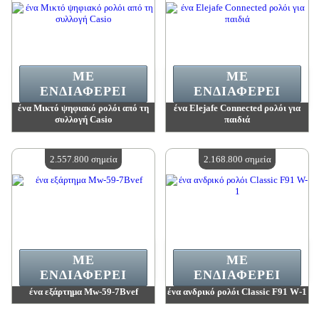
ΜΕ
ΜΕ
ΕΝΔΙΑΦΈΡΕΙ
ΕΝΔΙΑΦΈΡΕΙ
ένα Μικτό ψηφιακό ρολόι από τη
ένα Elejafe Connected ρολόι για
συλλογή Casio
παιδιά
Αξία:
2 741 700 madpoints
Αξία:
2 642 100 madpoints
Διαθέσιμη ποσότητα:
4
Διαθέσιμη ποσότητα:
4
2.557.800 σημεία
2.168.800 σημεία
ΜΕ
ΜΕ
ΕΝΔΙΑΦΈΡΕΙ
ΕΝΔΙΑΦΈΡΕΙ
ένα εξάρτημα Mw-59-7Bvef
ένα ανδρικό ρολόι Classic F91 W-1
Αξία:
2 557 800 madpoints
Αξία:
2 168 800 madpoints