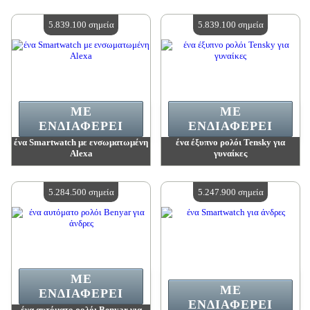
Αξία:
6 254 500 madpoints
Αξία:
6 178 400 madpoints
Διαθέσιμη ποσότητα:
4
Διαθέσιμη ποσότητα:
4
5.839.100 σημεία
5.839.100 σημεία
ΜΕ
ΜΕ
ΕΝΔΙΑΦΈΡΕΙ
ΕΝΔΙΑΦΈΡΕΙ
ένα Smartwatch με ενσωματωμένη
ένα έξυπνο ρολόι Tensky για
Alexa
γυναίκες
Αξία:
5 839 100 madpoints
Αξία:
5 839 100 madpoints
Διαθέσιμη ποσότητα:
4
Διαθέσιμη ποσότητα:
4
5.284.500 σημεία
5.247.900 σημεία
ΜΕ
ΜΕ
ΕΝΔΙΑΦΈΡΕΙ
ΕΝΔΙΑΦΈΡΕΙ
ένα αυτόματο ρολόι Benyar για