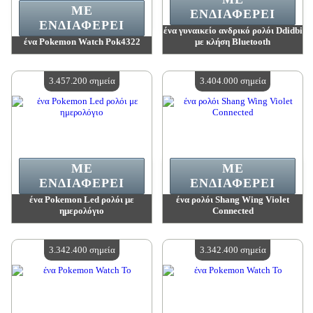
ΜΕ
ΕΝΔΙΑΦΈΡΕΙ
ΕΝΔΙΑΦΈΡΕΙ
ένα γυναικείο ανδρικό ρολόι Ddidbi
ένα Pokemon Watch Pok4322
με κλήση Bluetooth
Αξία:
3 723 300 madpoints
Αξία:
3 488 300 madpoints
Διαθέσιμη ποσότητα:
4
Διαθέσιμη ποσότητα:
4
3.457.200 σημεία
3.404.000 σημεία
ΜΕ
ΜΕ
ΕΝΔΙΑΦΈΡΕΙ
ΕΝΔΙΑΦΈΡΕΙ
ένα Pokemon Led ρολόι με
ένα ρολόι Shang Wing Violet
ημερολόγιο
Connected
Αξία:
3 457 200 madpoints
Αξία:
3 404 000 madpoints
Διαθέσιμη ποσότητα:
4
Διαθέσιμη ποσότητα:
4
3.342.400 σημεία
3.342.400 σημεία