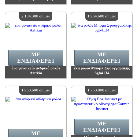
Αξία:
2 134 300 madpoints
Αξία:
2 134 300 madpoints
Διαθέσιμη ποσότητα:
4
Διαθέσιμη ποσότητα:
4
2.134.300 σημεία
1.964.600 σημεία
ΜΕ
ΜΕ
ΕΝΔΙΑΦΈΡΕΙ
ΕΝΔΙΑΦΈΡΕΙ
ένα γυναικείο ανδρικό ρολόι
ένα ρολόι Μπομπ Σφουγγαράκης
Azttkia
Sgb4134
Αξία:
2 134 300 madpoints
Αξία:
1 964 600 madpoints
Διαθέσιμη ποσότητα:
4
Διαθέσιμη ποσότητα:
4
1.963.600 σημεία
1.753.800 σημεία
ΜΕ
ΕΝΔΙΑΦΈΡΕΙ
ΜΕ