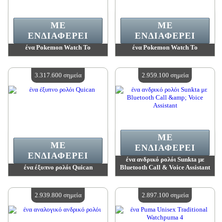
ΜΕ
ΜΕ
ΕΝΔΙΑΦΈΡΕΙ
ΕΝΔΙΑΦΈΡΕΙ
ένα Pokemon Watch To
ένα Pokemon Watch To
Αξία:
3 342 400 madpoints
Αξία:
3 342 400 madpoints
Διαθέσιμη ποσότητα:
4
Διαθέσιμη ποσότητα:
4
3.317.600 σημεία
2.959.100 σημεία
ΜΕ
ΜΕ
ΕΝΔΙΑΦΈΡΕΙ
ΕΝΔΙΑΦΈΡΕΙ
ένα ανδρικό ρολόι Sunkta με
ένα έξυπνο ρολόι Quican
Bluetooth Call & Voice Assistant
Αξία:
3 317 600 madpoints
Αξία:
2 959 100 madpoints
Διαθέσιμη ποσότητα:
4
Διαθέσιμη ποσότητα:
4
2.939.800 σημεία
2.897.100 σημεία