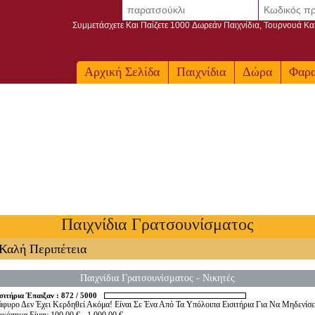
Συμμετάσχετε Και Παίζετε 1000 Δωρεάν Παιχνίδια, Τουρνουά Κα
Αρχική Σελίδα
Παιχνίδια
Δώρα
Φαρ
Παιχνίδια Γρατσουνίσματος
Καλή Περιπέτεια
Παιχνίδια Γρατσουνίσματος
-
Νικητές
σιτήρια Έπαιξαν :
872
/
5000
άφυρο Δεν Έχει Κερδηθεί Ακόμα! Είναι Σε Ένα Από Τα Υπόλοιπα Εισιτήρια Για Να Μηδενίσε
κόπημα Είναι: 100,00 € - 1.000,00 €