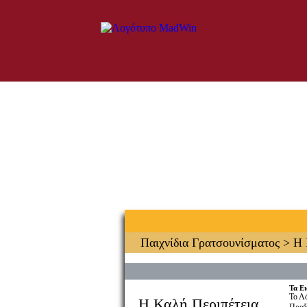
Παιχνίδια Γρατσουνίσματος
> Η 
Τα Ει
Το Λ
Η Καλή Περιπέτεια
Πραξι