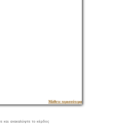
Μάθετε περισσότερα
τε και ανακαλύψτε το κέρδος