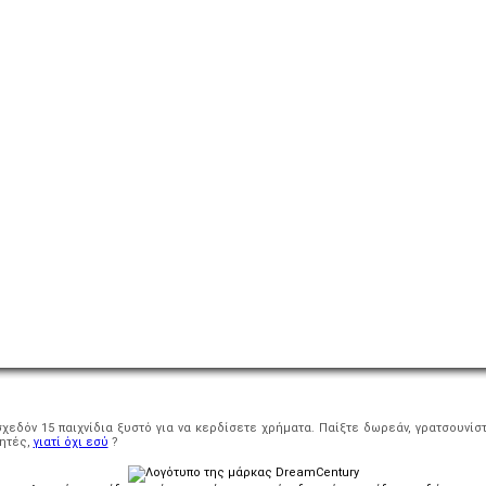
εδόν 15 παιχνίδια ξυστό για να κερδίσετε χρήματα. Παίξτε δωρεάν, γρατσουνίσ
κητές,
γιατί όχι εσύ
?