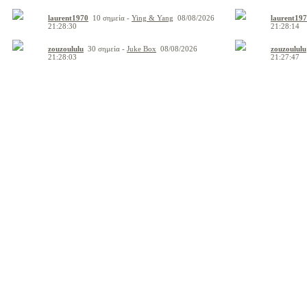
laurent1970
10 σημεία -
Ying & Yang
08/08/2026
laurent19
21:28:30
21:28:14
zouzoululu
30 σημεία -
Juke Box
08/08/2026
zouzoululu
21:28:03
21:27:47