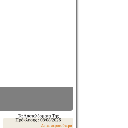
Τα Αποτελέσματα Της
Πρόκλησης :
08/08/2026
Δείτε περισσότερα