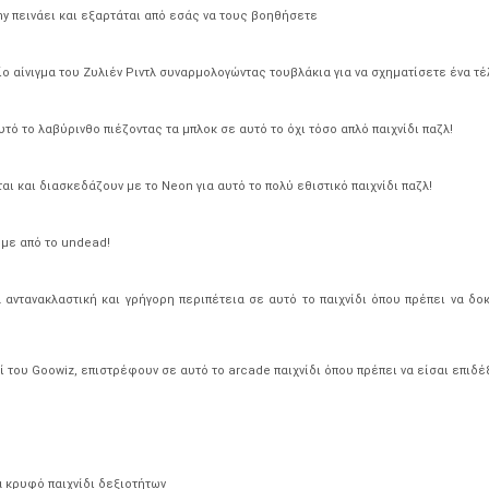
 πεινάει και εξαρτάται από εσάς να τους βοηθήσετε
 αίνιγμα του Ζυλιέν Ριντλ συναρμολογώντας τουβλάκια για να σχηματίσετε ένα τέ
υτό το λαβύρινθο πιέζοντας τα μπλοκ σε αυτό το όχι τόσο απλό παιχνίδι παζλ!
ι και διασκεδάζουν με το Neon για αυτό το πολύ εθιστικό παιχνίδι παζλ!
ύμε από το undead!
α αντανακλαστική και γρήγορη περιπέτεια σε αυτό το παιχνίδι όπου πρέπει να δ
οί του Goowiz, επιστρέφουν σε αυτό το arcade παιχνίδι όπου πρέπει να είσαι επιδέ
 κρυφό παιχνίδι δεξιοτήτων