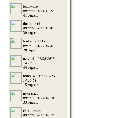
lentokone -
09/08/2026 14:11:22
41 σημεία
dommarcel -
09/08/2026 14:11:02
39 σημεία
louloulou123 -
09/08/2026 14:10:57
28 σημεία
natybul -
09/08/2026
14:10:57
44 σημεία
mino14 -
09/08/2026
14:10:51
15 σημεία
myriam26 -
09/08/2026 14:10:28
33 σημεία
christinettes -
09/08/2026 14:10:27