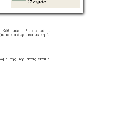
27 σημεία
ας. Κάθε μέρος θα σας φέρει
τε τα για δώρα και μετρητά!
νόμοι της βαρύτητας είναι ο