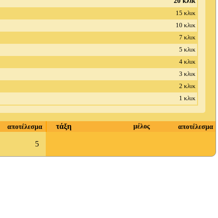
20 κλικ
15 κλικ
10 κλικ
7 κλικ
5 κλικ
4 κλικ
3 κλικ
2 κλικ
1 κλικ
τάξη
αποτέλεσμα
μέλος
αποτέλεσμα
5