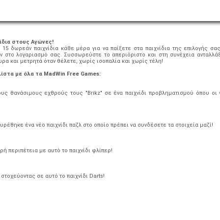
ίδια στους Αγώνες!
 15 δωρεάν παιχνίδια κάθε μέρα για να παίξετε στα παιχνίδια της επιλογής σ
 στο λογαριασμό σας. Συσσωρεύστε το απεριόριστο και στη συνέχεια ανταλλάξ
ρα και μετρητά όταν θέλετε, χωρίς ισοπαλία και χωρίς τέλη!
ίστα με όλα τα MadWin Free Games:
ους θανάσιμους εχθρούς τους "Brikz" σε ένα παιχνίδι προβληματισμού όπου οι 
υρέθηκε ένα νέο παιχνίδι παζλ στο οποίο πρέπει να συνδέσετε τα στοιχεία μαζί!
ρή περιπέτεια με αυτό το παιχνίδι φλίπερ!
στοχεύοντας σε αυτό το παιχνίδι Darts!