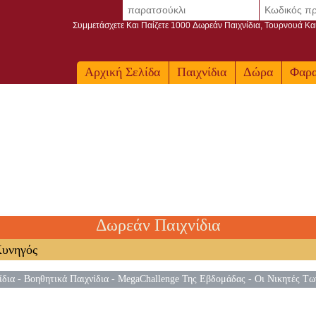
Συμμετάσχετε Και Παίζετε 1000 Δωρεάν Παιχνίδια, Τουρνουά Κα
Αρχική Σελίδα
Παιχνίδια
Δώρα
Φαρ
Δωρεάν Παιχνίδια
υνηγός
ίδια
-
Βοηθητικά Παιχνίδια
-
MegaChallenge Της Εβδομάδας
-
Οι Νικητές Τ