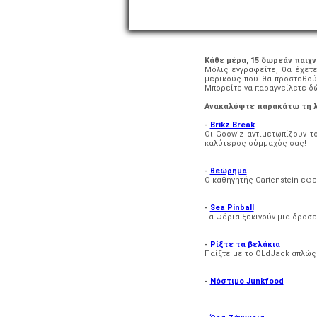
Κάθε μέρα, 15 δωρεάν παιχν
Μόλις εγγραφείτε, θα έχετε
μερικούς που θα προστεθούν
Μπορείτε να παραγγείλετε δώ
Ανακαλύψτε παρακάτω τη λ
-
Brikz Break
Οι Goowiz αντιμετωπίζουν τ
καλύτερος σύμμαχός σας!
-
θεώρημα
Ο καθηγητής Cartenstein εφε
-
Sea Pinball
Τα ψάρια ξεκινούν μια δροσε
-
Ρίξτε τα βελάκια
Παίξτε με το OLdJack απλώς 
-
Νόστιμο Junkfood