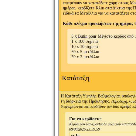
επιτρέπουν να κατατάξετε χάρη στους Mad
ημέρας, κερδίζετε Κλικ στα Δίκτυα της 
ειδικά τα Μετάλλια για να κατατάξετε σ
Κάθε πλέγμα προκλήσεων της ημέρας θ
5 x Butin pour Μέγιστο κέρδος από 
1 x 100 σημεία
10 x 10 σημεία
50 x 5 μετάλλια
59 x 2 μετάλλια
Κατάταξη
Η Κατάταξη Υψηλής Βαθμολογίας υπολογίζ
τη διάρκεια της Πρόκλησης.
(Προσοχή, λαμβ
διαχωρίζονται και κερδίζουν τον ίδιο αριθμό κ
Για να κερδίσετε:
Κέρδη που διανέμονται σε μέλη που κατατάσσ
09/08/2026 23:59:59
1η