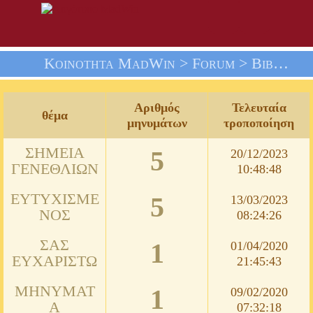
Κοινότητα MadWin >
Forum
> Βιβλίο Επισκεπτών: Εσείς Και Εμείς
Αριθμός
Τελευταία
θέμα
μηνυμάτων
τροποποίηση
ΣΗΜΕΊΑ
5
20/12/2023
ΓΕΝΕΘΛΊΩΝ
10:48:48
ΕΥΤΥΧΙΣΜΈ
5
13/03/2023
ΝΟΣ
08:24:26
ΣΑΣ
1
01/04/2020
ΕΥΧΑΡΙΣΤΏ
21:45:43
ΜΗΝΎΜΑΤ
1
09/02/2020
Α
07:32:18