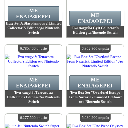
ΜΕ
ΜΕ
ΕΝΔΙΑΦΈΡΕΙ
ΕΝΔΙΑΦΈΡΕΙ
Παιχνίδι A Blasphemous 2 Limited
Collector´S Edition για Nintendo
Ένα παιχνίδι Gylt Collector's
Switch
Edition για Nintendo Switch
Αξία:
9 325 700 madpoints
Αξία:
7 208 900 madpoints
Διαθέσιμη ποσότητα:
4
Διαθέσιμη ποσότητα:
4
6.785.400 σημεία
6.362.800 σημεία
ΜΕ
ΜΕ
ΕΝΔΙΑΦΈΡΕΙ
ΕΝΔΙΑΦΈΡΕΙ
Ένα παιχνίδι Terracotta
Ένα Box Set "Overlord Escape
Collector's Edition στο Nintendo
From Nazarick Limited Edition"
Switch
στο Nintendo Switch
Αξία:
6 785 400 madpoints
Αξία:
6 362 800 madpoints
Διαθέσιμη ποσότητα:
4
Διαθέσιμη ποσότητα:
4
6.277.500 σημεία
5.939.200 σημεία