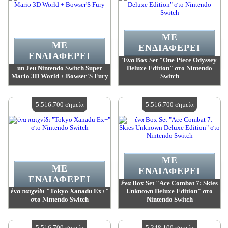
ΜΕ
ΜΕ
ΕΝΔΙΑΦΈΡΕΙ
ΕΝΔΙΑΦΈΡΕΙ
Ένα Box Set "One Piece Odyssey
un Jeu Nintendo Switch Super
Deluxe Edition" στο Nintendo
Mario 3D World + Bowser'S Fury
Switch
Αξία:
6 277 500 madpoints
Αξία:
5 939 200 madpoints
Διαθέσιμη ποσότητα:
4
Διαθέσιμη ποσότητα:
4
5.516.700 σημεία
5.516.700 σημεία
ΜΕ
ΜΕ
ΕΝΔΙΑΦΈΡΕΙ
ΕΝΔΙΑΦΈΡΕΙ
ένα Box Set "Ace Combat 7: Skies
ένα παιχνίδι "Tokyo Xanadu Ex+"
Unknown Deluxe Edition" στο
στο Nintendo Switch
Nintendo Switch
Αξία:
5 516 700 madpoints
Αξία:
5 516 700 madpoints
Διαθέσιμη ποσότητα:
4
Διαθέσιμη ποσότητα:
4
5.516.700 σημεία
5.348.100 σημεία