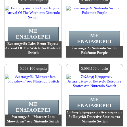
ΜΕ
ΜΕ
ΕΝΔΙΑΦΈΡΕΙ
ΕΝΔΙΑΦΈΡΕΙ
Ένα παιχνίδι Tales From Toyota:
Arrival Of The Witch στο Nintendo
ένα παιχνίδι Nintendo Switch
Switch
Pokémon Purple
Αξία:
5 516 700 madpoints
Αξία:
5 348 100 madpoints
Διαθέσιμη ποσότητα:
4
Διαθέσιμη ποσότητα:
4
5.093.100 σημεία
5.093.100 σημεία
ΜΕ
ΜΕ
ΕΝΔΙΑΦΈΡΕΙ
ΕΝΔΙΑΦΈΡΕΙ
Συλλογή Κρυμμένων Αντικειμένων
ένα παιχνίδι "Monster Jam
5: Παιχνίδι Detective Stories στο
Showdown" στο Nintendo Switch
Nintendo Switch