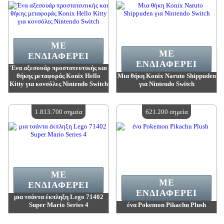
ΜΕ
ΜΕ
ΕΝΔΙΑΦΈΡΕΙ
ΕΝΔΙΑΦΈΡΕΙ
Ένα αξεσουάρ προστατευτικής και
θήκης μεταφοράς Konix Hello
Μια θήκη Konix Naruto Shippuden
Kitty για κονσόλες Nintendo Switch
για Nintendo Switch
Αξία:
2 473 300 madpoints
Αξία:
2 473 300 madpoints
Διαθέσιμη ποσότητα:
4
Διαθέσιμη ποσότητα:
4
1.813.700 σημεία
621.200 σημεία
ΜΕ
ΜΕ
ΕΝΔΙΑΦΈΡΕΙ
ΕΝΔΙΑΦΈΡΕΙ
μια τσάντα έκπληξη Lego 71402
Super Mario Series 4
ένα Pokemon Pikachu Plush
Αξία:
1 813 700 madpoints
Αξία:
621 200 madpoints