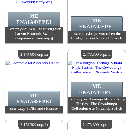
ΜΕ
ΜΕ
ΕΝΔΙΑΦΈΡΕΙ
ΕΝΔΙΑΦΈΡΕΙ
Ένα παιχνίδι Leo The Firefighter
Cat για Nintendo Switch
Ένα παιχνίδι με γάτες Leo the
(Ευρωπαϊκή εισαγωγή)
Firefighter για Nintendo Switch
Αξία:
3 319 400 madpoints
Αξία:
3 319 400 madpoints
Διαθέσιμη ποσότητα:
4
Διαθέσιμη ποσότητα:
4
2.879.600 σημεία
2.473.300 σημεία
ΜΕ
ΕΝΔΙΑΦΈΡΕΙ
ΜΕ
Ένα παιχνίδι Teenage Mutant Ninja
ΕΝΔΙΑΦΈΡΕΙ
Turtles - The Cowabunga
ένα παιχνίδι Nintendo France
Collection στο Nintendo Switch
Αξία:
2 879 600 madpoints
Αξία:
2 473 300 madpoints
Διαθέσιμη ποσότητα:
4
Διαθέσιμη ποσότητα:
4
2.473.300 σημεία
2.473.300 σημεία