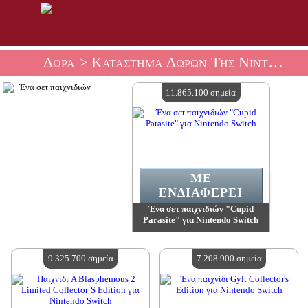
Δώρα
> Κατάστημα Δώρων Της Nintendo
11.865.100 σημεία
ΜΕ
ΕΝΔΙΑΦΈΡΕΙ
Ένα σετ παιχνιδιών "Cupid
Parasite" για Nintendo Switch
Αξία:
11 865 100 madpoints
Διαθέσιμη ποσότητα:
4
9.325.700 σημεία
7.208.900 σημεία