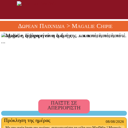
Δωρεάν Παιχνίδια
> Magalie Chipie
Magalie, η ζάχαρη είναι η ζωή της ... και ποτέ, ποτέ, ποτέ ...
ΠΑΙΞΤΕ ΣΕ
ΑΠΕΡΙΟΡΙΣΤΗ
Πρόκληση της ημέρας
08/08/2026
Με την πρόκληση της ημέρας, αντιμετωπίστε τα μέλη του MadWin ! Μερικές