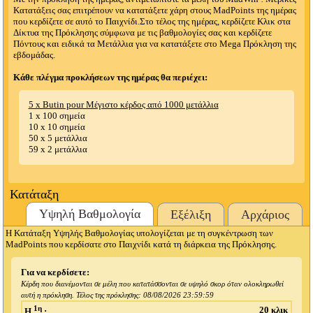
Κατατάξεις σας επιτρέπουν να κατατάξετε χάρη στους MadPoints της ημέρας
που κερδίζετε σε αυτό το Παιχνίδι.Στο τέλος της ημέρας, κερδίζετε Κλικ στα
Δίκτυα της Πρόκλησης σύμφωνα με τις βαθμολογίες σας και κερδίζετε
Πόντους και ειδικά τα Μετάλλια για να κατατάξετε στο Mega Πρόκληση της
εβδομάδας.
Κάθε πλέγμα προκλήσεων της ημέρας θα περιέχει:
5 x Butin pour Μέγιστο κέρδος από 1000 μετάλλια
1 x 100 σημεία
10 x 10 σημεία
50 x 5 μετάλλια
59 x 2 μετάλλια
Κατάταξη
Υψηλή Βαθμολογία
Εξέλιξη
Αρχάριος
Η Κατάταξη Υψηλής Βαθμολογίας υπολογίζεται με τη συγκέντρωση των
MadPoints που κερδίσατε στο Παιχνίδι κατά τη διάρκεια της Πρόκλησης.
Για να κερδίσετε:
Κέρδη που διανέμονται σε μέλη που κατατάσσονται σε υψηλό σκορ όταν ολοκληρωθεί
αυτή η πρόκληση. Τέλος της πρόκλησης:
08/08/2026 23:59:59
1η
20 κλικ
Η
: