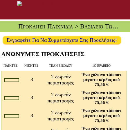
Πρόκληση Παιχνίδια
> Βασίλειο Των Νεκρών
Εγγραφείτε Για Να Συμμετάσχετε Στις Προκλήσεις!
ΑΝΩΝΥΜΕΣ ΠΡΟΚΛΗΣΕΙΣ
ΠΑΊΚΤΕΣ
ΝΙΚΗΤΈΣ
ΤΈΛΗ ΕΙΣΌΔΟΥ
1Ο ΒΡΑΒΕΊΟ
Ένα χάλκινο τζάκποτ
2 δωρεάν
3
μέγιστο κέρδος από
περιστροφές
75,56 €
Ένα χάλκινο τζάκποτ
2 δωρεάν
3
μέγιστο κέρδος από
περιστροφές
75,56 €
Ένα χάλκινο τζάκποτ
2 δωρεάν
3
μέγιστο κέρδος από
περιστροφές
75,56 €
Ένα χάλκινο τζάκποτ