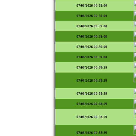
07/08/2026 00:59:00
07/08/2026 00:59:00
07/08/2026 00:59:00
07/08/2026 00:59:00
07/08/2026 00:59:00
07/08/2026 00:59:00
07/08/2026 00:58:59
07/08/2026 00:58:59
07/08/2026 00:58:59
07/08/2026 00:58:59
07/08/2026 00:58:59
07/08/2026 00:58:59