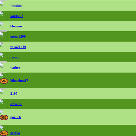
jlucdess
loustic28
bbroum
mona6290
zora21410
jacnou
yathee
bibendum17
582
2195
sevivine
partick
581
sacelia
640