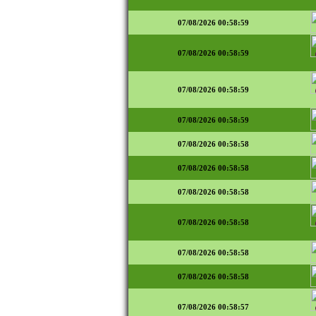
07/08/2026 00:58:59
07/08/2026 00:58:59
07/08/2026 00:58:59
07/08/2026 00:58:59
07/08/2026 00:58:58
07/08/2026 00:58:58
07/08/2026 00:58:58
07/08/2026 00:58:58
07/08/2026 00:58:58
07/08/2026 00:58:58
07/08/2026 00:58:57