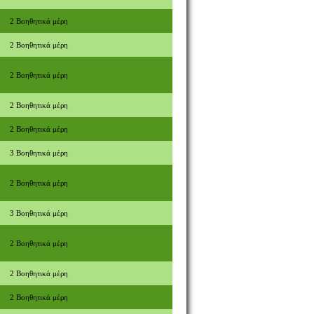
2 Βοηθητικά μέρη
2 Βοηθητικά μέρη
2 Βοηθητικά μέρη
2 Βοηθητικά μέρη
2 Βοηθητικά μέρη
3 Βοηθητικά μέρη
2 Βοηθητικά μέρη
3 Βοηθητικά μέρη
2 Βοηθητικά μέρη
2 Βοηθητικά μέρη
2 Βοηθητικά μέρη