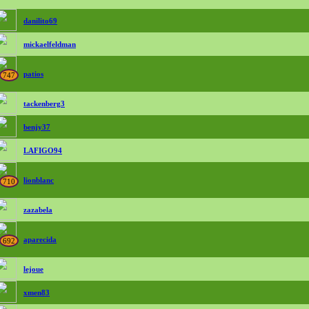
danilito69
mickaelfeldman
patios
747
tackenberg3
benjy37
LAFIGO94
lionblanc
710
zazabela
aparecida
692
lejoue
xmen83