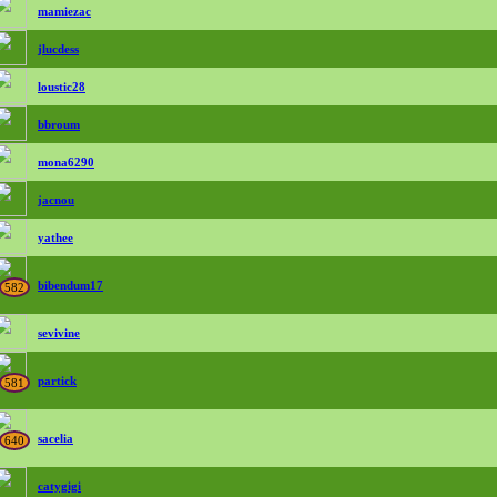
mamiezac
jlucdess
loustic28
bbroum
mona6290
jacnou
yathee
bibendum17
582
sevivine
partick
581
sacelia
640
catygigi