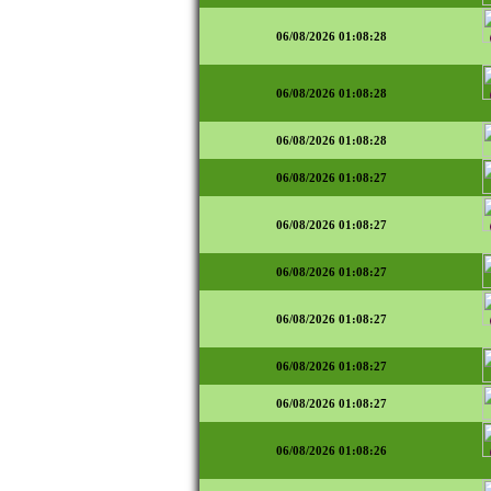
06/08/2026 01:08:28
06/08/2026 01:08:28
06/08/2026 01:08:28
06/08/2026 01:08:27
06/08/2026 01:08:27
06/08/2026 01:08:27
06/08/2026 01:08:27
06/08/2026 01:08:27
06/08/2026 01:08:27
06/08/2026 01:08:26