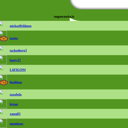
παρατσούκλι
mickaelfeldman
patios
747
tackenberg3
benjy37
LAFIGO94
lionblanc
710
zazabela
lejoue
xmen83
mamiezac