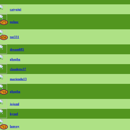
catygigi
polusc
575
tnt331
656
dream685
gbagba
claudette37
mariendu13
gbagba
716
jojoml
kyssel
lanvoy
712