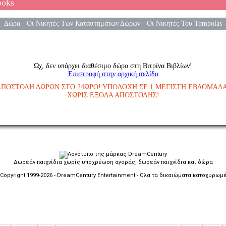
ooks
Δώρα
-
Οι Νικητές Των Καταστημάτων Δώρων
-
Οι Νικητές Του Tombolas
Ωχ, δεν υπάρχει διαθέσιμο δώρο στη Βιτρίνα Βιβλίων!
Επιστροφή στην αρχική σελίδα
ΑΠΟΣΤΟΛΉ ΔΏΡΩΝ ΣΤΟ 24ΩΡΟ! ΥΠΟΔΟΧΉ ΣΕ 1 ΜΈΓΙΣΤΗ ΕΒΔΟΜΆΔΑ
ΧΩΡΊΣ ΈΞΟΔΑ ΑΠΟΣΤΟΛΉΣ!
Δωρεάν παιχνίδια χωρίς υποχρέωση αγοράς, δωρεάν παιχνίδια και δώρα
Copyright 1999-2026 - DreamCentury Entertainment - Όλα τα δικαιώματα κατοχυρωμ