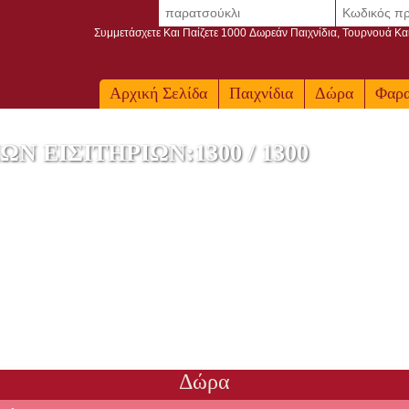
Συμμετάσχετε Και Παίζετε 1000 Δωρεάν Παιχνίδια, Τουρνουά Κα
Αρχική Σελίδα
Παιχνίδια
Δώρα
Φαρ
 ΕΙΣΙΤΗΡΊΩΝ:1300 / 1300
chael Kors Slim Runway
Δώρα