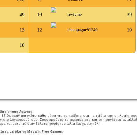
49
10
39
sevivine
13
12
10
champagne51240
10
ίδια στους Αγώνες!
 15 δωρεάν παιχνίδια κάθε μέρα για να παίξετε στα παιχνίδια της επιλογής σ
 στο λογαριασμό σας. Συσσωρεύστε το απεριόριστο και στη συνέχεια ανταλλάξ
ρα και μετρητά όταν θέλετε, χωρίς ισοπαλία και χωρίς τέλη!
ίστα με όλα τα MadWin Free Games: