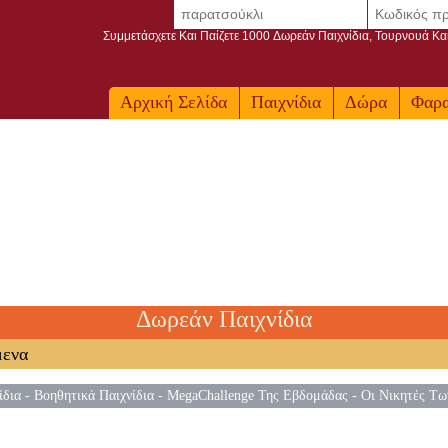
Συμμετάσχετε Και Παίζετε 1000 Δωρεάν Παιχνίδια, Τουρνουά Κα
Αρχική Σελίδα
Παιχνίδια
Δώρα
Φαρ
Δωρεάν Παιχνίδια
μενα
ίδια
-
Βοηθητικά Παιχνίδια
-
MegaChallenge Της Εβδομάδας
-
Οι Νικητές Τ