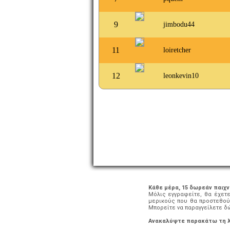
9
jimbodu44
11
loiretcher
12
leonkevin10
Κάθε μέρα, 15 δωρεάν παιχν
Μόλις εγγραφείτε, θα έχετε
μερικούς που θα προστεθούν
Μπορείτε να παραγγείλετε δώ
Ανακαλύψτε παρακάτω τη λ