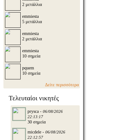
2 μετάλλια
emmiesta
5 μετάλλια
emmiesta
2 μετάλλια
emmiesta
10 σημεία
pquem
10 σημεία
Δείτε περισσότερα
Τελευταίοι νικητές
prysca -
06/08/2026
22:13:17
30 σημεία
micdele -
06/08/2026
22:12:57