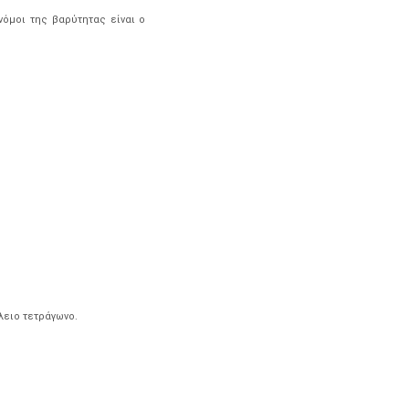
νόμοι της βαρύτητας είναι ο
λειο τετράγωνο.