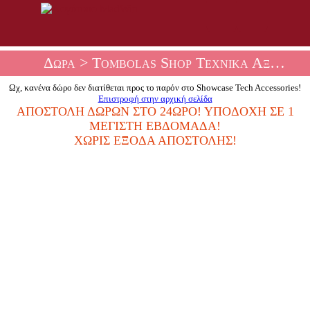
Δώρα
> Tombolas Shop Τεχνικά Αξεσουάρ
Ωχ, κανένα δώρο δεν διατίθεται προς το παρόν στο Showcase Tech Accessories!
Επιστροφή στην αρχική σελίδα
ΑΠΟΣΤΟΛΉ ΔΏΡΩΝ ΣΤΟ 24ΩΡΟ! ΥΠΟΔΟΧΉ ΣΕ 1
ΜΈΓΙΣΤΗ ΕΒΔΟΜΆΔΑ!
ΧΩΡΊΣ ΈΞΟΔΑ ΑΠΟΣΤΟΛΉΣ!