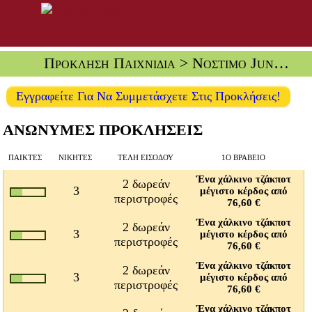
Πρόκληση Παιχνίδια
> Νόστιμο Junkfood
Εγγραφείτε Για Να Συμμετάσχετε Στις Προκλήσεις!
ΑΝΩΝΥΜΕΣ ΠΡΟΚΛΗΣΕΙΣ
ΠΑΊΚΤΕΣ
ΝΙΚΗΤΈΣ
ΤΈΛΗ ΕΙΣΌΔΟΥ
1Ο ΒΡΑΒΕΊΟ
Ένα χάλκινο τζάκποτ
2 δωρεάν
3
μέγιστο κέρδος από
περιστροφές
76,60 €
Ένα χάλκινο τζάκποτ
2 δωρεάν
3
μέγιστο κέρδος από
περιστροφές
76,60 €
Ένα χάλκινο τζάκποτ
2 δωρεάν
3
μέγιστο κέρδος από
περιστροφές
76,60 €
Ένα χάλκινο τζάκποτ