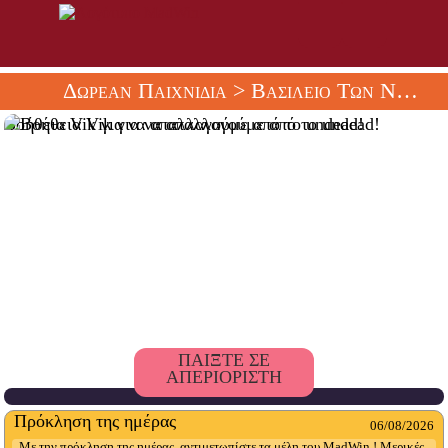
Δωρεάν Παιχνίδια
> Βασίλειο Των Νεκρών
Βοήθεια Vik για να απαλλαγούμε από το undead!
ΠΑΙΞΤΕ ΣΕ
ΑΠΕΡΙΟΡΙΣΤΗ
Πρόκληση της ημέρας
06/08/2026
Με την πρόκληση της ημέρας, αντιμετωπίστε τα μέλη του MadWin ! Μερικές