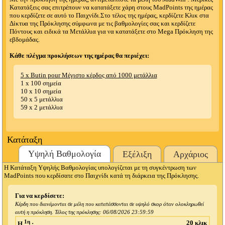
Κατατάξεις σας επιτρέπουν να κατατάξετε χάρη στους MadPoints της ημέρας
που κερδίζετε σε αυτό το Παιχνίδι.Στο τέλος της ημέρας, κερδίζετε Κλικ στα
Δίκτυα της Πρόκλησης σύμφωνα με τις βαθμολογίες σας και κερδίζετε
Πόντους και ειδικά τα Μετάλλια για να κατατάξετε στο Mega Πρόκληση της
εβδομάδας.
Κάθε πλέγμα προκλήσεων της ημέρας θα περιέχει:
5 x Butin pour Μέγιστο κέρδος από 1000 μετάλλια
1 x 100 σημεία
10 x 10 σημεία
50 x 5 μετάλλια
59 x 2 μετάλλια
Κατάταξη
Υψηλή Βαθμολογία
Εξέλιξη
Αρχάριος
Η Κατάταξη Υψηλής Βαθμολογίας υπολογίζεται με τη συγκέντρωση των
MadPoints που κερδίσατε στο Παιχνίδι κατά τη διάρκεια της Πρόκλησης.
Για να κερδίσετε:
Κέρδη που διανέμονται σε μέλη που κατατάσσονται σε υψηλό σκορ όταν ολοκληρωθεί
αυτή η πρόκληση. Τέλος της πρόκλησης:
06/08/2026 23:59:59
1η
20 κλικ
Η
: