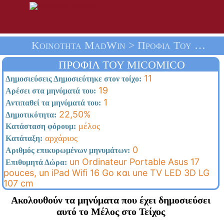
Κοινότητα MadWin > Προφίλ Του Micomico > Αρχική Σελίδα
ΠΡΟΦΊΛ ΤΟΥ MICOMICO
11
Δημοσιεύσεις Δημοσιεύτηκε στον τοίχο:
19
Αρέσει στα μηνύματά του:
1
Αντιπαθεί τα μηνύματά του:
22,50%
Δημοτικότητα:
μέλος
Κατάσταση φόρουμ:
αρχάριος
Κατάταξη:
0
Αριθμός επικυρωμένων μηνυμάτων:
un Ordinateur Portable Asus 17
Επιθυμητά Δώρα:
pouces, un iPad Wifi 16 Go και une TV LED 3D LG
107 cm
Ακολουθούν τα μηνύματα που έχει δημοσιεύσει
αυτό το Μέλος στο Τείχος