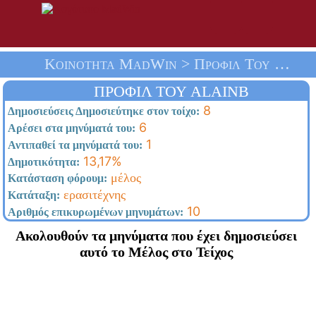
Κοινότητα MadWin > Προφίλ Του Alainb > Αρχική Σελίδα
ΠΡΟΦΊΛ ΤΟΥ ALAINB
8
Δημοσιεύσεις Δημοσιεύτηκε στον τοίχο:
6
Αρέσει στα μηνύματά του:
1
Αντιπαθεί τα μηνύματά του:
13,17%
Δημοτικότητα:
μέλος
Κατάσταση φόρουμ:
ερασιτέχνης
Κατάταξη:
10
Αριθμός επικυρωμένων μηνυμάτων:
Ακολουθούν τα μηνύματα που έχει δημοσιεύσει
αυτό το Μέλος στο Τείχος