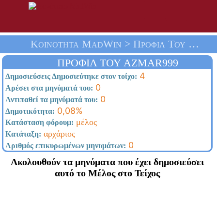
Κοινότητα MadWin > Προφίλ Του Azmar999 > Αρχική Σελίδα
ΠΡΟΦΊΛ ΤΟΥ AZMAR999
4
Δημοσιεύσεις Δημοσιεύτηκε στον τοίχο:
0
Αρέσει στα μηνύματά του:
0
Αντιπαθεί τα μηνύματά του:
0,08%
Δημοτικότητα:
μέλος
Κατάσταση φόρουμ:
αρχάριος
Κατάταξη:
0
Αριθμός επικυρωμένων μηνυμάτων:
Ακολουθούν τα μηνύματα που έχει δημοσιεύσει
αυτό το Μέλος στο Τείχος