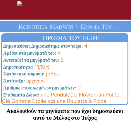
Κοινότητα MadWin > Προφίλ Του Flipe > Αρχική Σελίδα
ΠΡΟΦΊΛ ΤΟΥ FLIPE
4
Δημοσιεύσεις Δημοσιεύτηκε στον τοίχο:
4
Αρέσει στα μηνύματά του:
2
Αντιπαθεί τα μηνύματά του:
11,10%
Δημοτικότητα:
μέλος
Κατάσταση φόρουμ:
αρχάριος
Κατάταξη:
0
Αριθμός επικυρωμένων μηνυμάτων:
une Pendulette Flower, un Porte
Επιθυμητά Δώρα:
Clé Gomme Etoile και une Roulette à Pizza
Ακολουθούν τα μηνύματα που έχει δημοσιεύσει
αυτό το Μέλος στο Τείχος