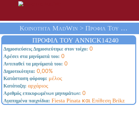
Κοινότητα MadWin > Προφίλ Του Annick14240 > Αρχική Σελίδα
ΠΡΟΦΊΛ ΤΟΥ ANNICK14240
0
Δημοσιεύσεις Δημοσιεύτηκε στον τοίχο:
0
Αρέσει στα μηνύματά του:
0
Αντιπαθεί τα μηνύματά του:
0,00%
Δημοτικότητα:
μέλος
Κατάσταση φόρουμ:
αρχάριος
Κατάταξη:
0
Αριθμός επικυρωμένων μηνυμάτων:
και
Fiesta Pinata
Επίθεση Brikz
Αγαπημένα παιχνίδια: