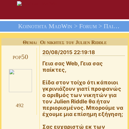
Κοινότητα MadWin >
Forum
>
Παιχνίδια
Θέμα: Οι νικητές του Julien Riddle
20/08/2015 22:19:18
pop50
Γεια σας Web, Γεια σας
παίκτες,
Είδα στον τοίχο ότι κάποιοι
γκρινιάζουν γιατί προφανώς
ο αριθμός των νικητών για
τον Julien Riddle θα ήταν
492
περιορισμένος. Μπορούμε να
έχουμε μια επίσημη εξήγηση;
Σας ευχαριστώ εκ των