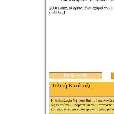
Βαθμολογία
Τελική Κατάταξη
Η Βαθμολογία Υψηλού Βαθμού υπολογίζετα
Ως εκ τούτου, μπορείτε να συμμετάσχετε 
και επομένως για καλύτερη κατάταξη.
(Οι 