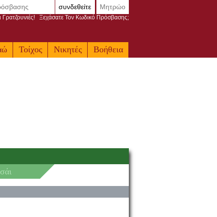
συνδεθείτε
Μητρώο
ι Γρατζουνιές!
Ξεχάσατε Τον Κωδικό Πρόσβασης;
αώ
Τοίχος
Νικητές
Βοήθεια
σάι