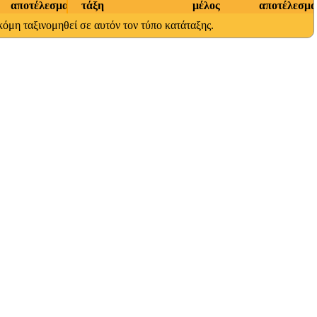
αποτέλεσμα
τάξη
μέλος
αποτέλεσμα
ακόμη ταξινομηθεί σε αυτόν τον τύπο κατάταξης.