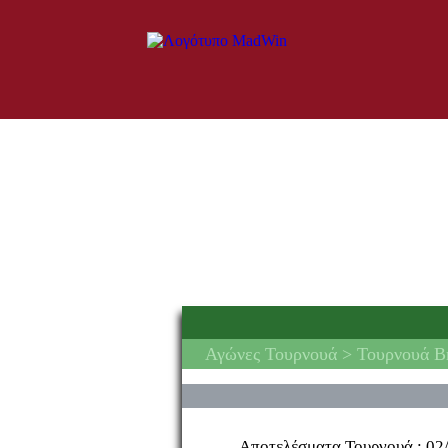
Αγώνες Τουρνουά
> Τουρνουά Br
Αποτελέσματα Τουρνουά :
02