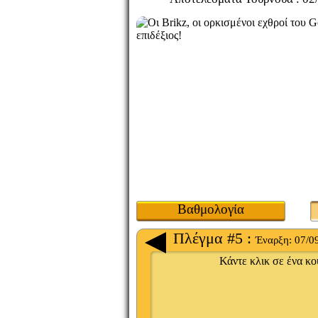
Βαθμολογία
Πλέγμα #5 :
Έναρξη:
07/0
Κάντε κλικ σε ένα κου