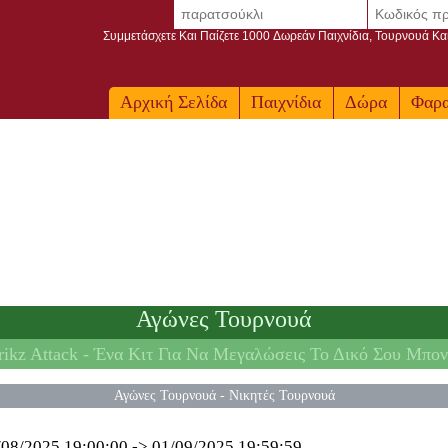
Συμμετάσχετε Και Παίζετε 1000 Δωρεάν Παιχνίδια, Τουρνουά Κα
Αρχική Σελίδα
Παιχνίδια
Δώρα
Φαρ
Αγώνες Τουρνουά
ikz Attack -
Ένα Κιτ Για Να Μεγαλώσεις Το Δικό Σου Μπον
Αγώνες Τουρνουά
-
Νικητές Τουρνουά
/08/2025 19:00:00
->
01/09/2025 19:59:59