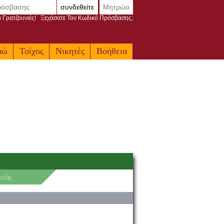
συνδεθείτε
Μητρώο
ι Γρατζουνιές!
Ξεχάσατε Τον Κωδικό Πρόσβασης;
αώ
Τοίχος
Νικητές
Βοήθεια
σάι