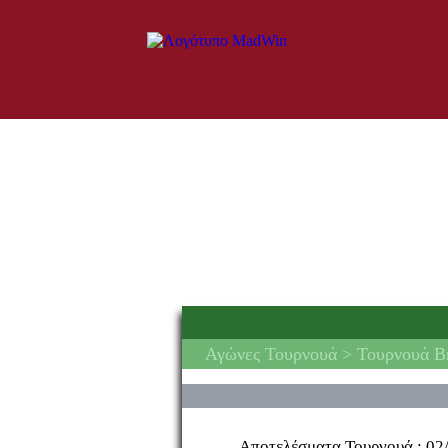
Αγώνες Τουρνουά
> Τουρνουά Br
Αποτελέσματα Τουρνουά :
02