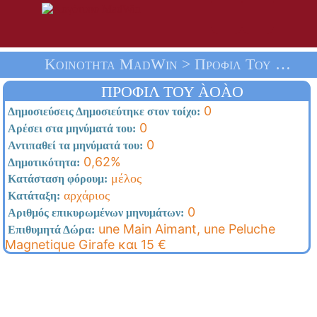
Κοινότητα MadWin > Προφίλ Του Àoào > Αρχική Σελίδα
ΠΡΟΦΊΛ ΤΟΥ ÀOÀO
0
Δημοσιεύσεις Δημοσιεύτηκε στον τοίχο:
0
Αρέσει στα μηνύματά του:
0
Αντιπαθεί τα μηνύματά του:
0,62%
Δημοτικότητα:
μέλος
Κατάσταση φόρουμ:
αρχάριος
Κατάταξη:
0
Αριθμός επικυρωμένων μηνυμάτων:
une Main Aimant, une Peluche
Επιθυμητά Δώρα:
Magnetique Girafe και 15 €