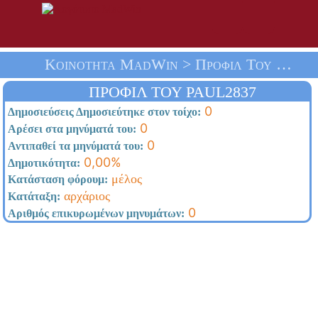
Κοινότητα MadWin > Προφίλ Του Paul2837 > Αρχική Σελίδα
ΠΡΟΦΊΛ ΤΟΥ PAUL2837
0
Δημοσιεύσεις Δημοσιεύτηκε στον τοίχο:
0
Αρέσει στα μηνύματά του:
0
Αντιπαθεί τα μηνύματά του:
0,00%
Δημοτικότητα:
μέλος
Κατάσταση φόρουμ:
αρχάριος
Κατάταξη:
0
Αριθμός επικυρωμένων μηνυμάτων: