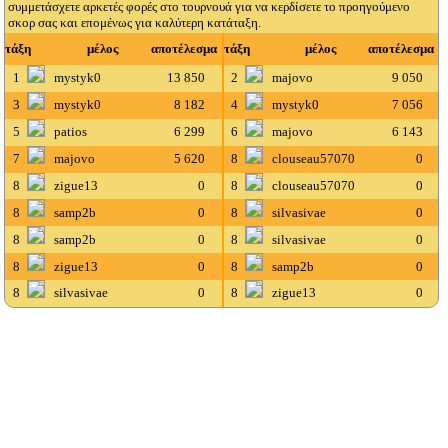
συμμετάσχετε αρκετές φορές στο τουρνουά για να κερδίσετε το προηγούμενο
σκορ σας και επομένως για καλύτερη κατάταξη.
τάξη
μέλος
αποτέλεσμα
τάξη
μέλος
αποτέλεσμα
1
mystyk0
13 850
2
majovo
9 050
3
mystyk0
8 182
4
mystyk0
7 056
5
patios
6 299
6
majovo
6 143
7
majovo
5 620
8
clouseau57070
0
8
zigue13
0
8
clouseau57070
0
8
samp2b
0
8
silvasivae
0
8
samp2b
0
8
silvasivae
0
8
zigue13
0
8
samp2b
0
8
silvasivae
0
8
zigue13
0