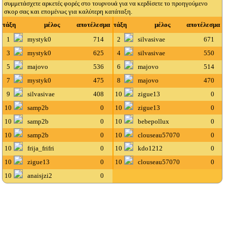
συμμετάσχετε αρκετές φορές στο τουρνουά για να κερδίσετε το προηγούμενο
σκορ σας και επομένως για καλύτερη κατάταξη.
τάξη
μέλος
αποτέλεσμα
τάξη
μέλος
αποτέλεσμα
1
mystyk0
714
2
silvasivae
671
3
mystyk0
625
4
silvasivae
550
5
majovo
536
6
majovo
514
7
mystyk0
475
8
majovo
470
9
silvasivae
408
10
zigue13
0
10
samp2b
0
10
zigue13
0
10
samp2b
0
10
bebepollux
0
10
samp2b
0
10
clouseau57070
0
10
frija_frifri
0
10
kdo1212
0
10
zigue13
0
10
clouseau57070
0
10
anaisjzi2
0