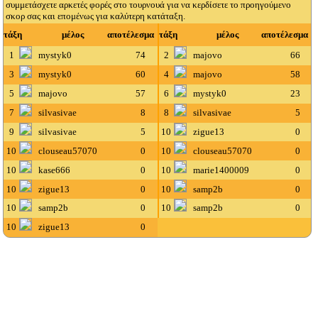
συμμετάσχετε αρκετές φορές στο τουρνουά για να κερδίσετε το προηγούμενο
σκορ σας και επομένως για καλύτερη κατάταξη.
τάξη
μέλος
αποτέλεσμα
τάξη
μέλος
αποτέλεσμα
1
mystyk0
74
2
majovo
66
3
mystyk0
60
4
majovo
58
5
majovo
57
6
mystyk0
23
7
silvasivae
8
8
silvasivae
5
9
silvasivae
5
10
zigue13
0
10
clouseau57070
0
10
clouseau57070
0
10
kase666
0
10
marie1400009
0
10
zigue13
0
10
samp2b
0
10
samp2b
0
10
samp2b
0
10
zigue13
0