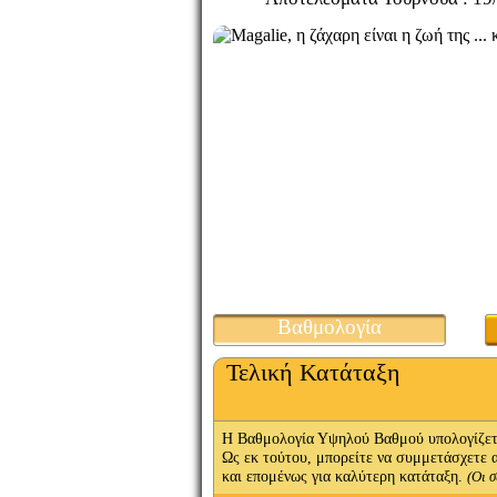
Βαθμολογία
Τελική Κατάταξη
Η Βαθμολογία Υψηλού Βαθμού υπολογίζετα
Ως εκ τούτου, μπορείτε να συμμετάσχετε 
και επομένως για καλύτερη κατάταξη.
(Οι 