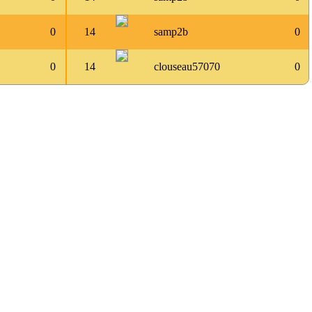
0
14
samp2b
0
0
14
clouseau57070
0