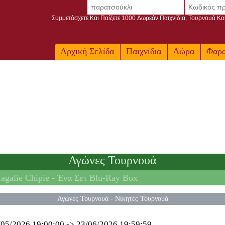
Συμμετάσχετε Και Παίζετε 1000 Δωρεάν Παιχνίδια, Τουρνουά Κα
Αρχική Σελίδα
Παιχνίδια
Δώρα
Φαρ
Αγώνες Τουρνουά
galie Chipie -
Ένα Σετ Blu-Ray Box
Αγώνες Τουρνουά
-
Νικητές Τουρνουά
/05/2026 19:00:00
->
23/06/2026 19:59:59