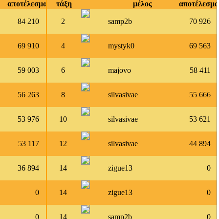
αποτέλεσμα
τάξη
μέλος
αποτέλεσμα
84 210
2
samp2b
70 926
69 910
4
mystyk0
69 563
59 003
6
majovo
58 411
56 263
8
silvasivae
55 666
53 976
10
silvasivae
53 621
53 117
12
silvasivae
44 894
36 894
14
zigue13
0
0
14
zigue13
0
0
14
samp2b
0