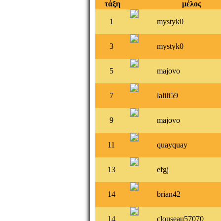
τάξη
μέλος
1
mystyk0
3
mystyk0
5
majovo
7
lalili59
9
majovo
11
quayquay
13
efgj
14
brian42
14
clouseau57070