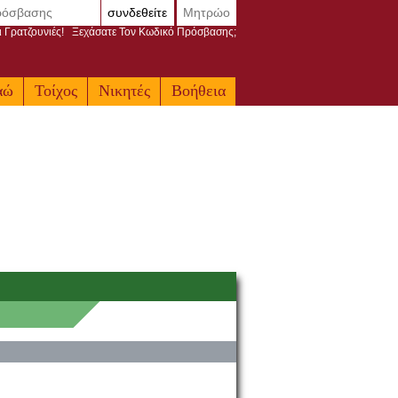
συνδεθείτε
Μητρώο
ι Γρατζουνιές!
Ξεχάσατε Τον Κωδικό Πρόσβασης;
αώ
Τοίχος
Νικητές
Βοήθεια