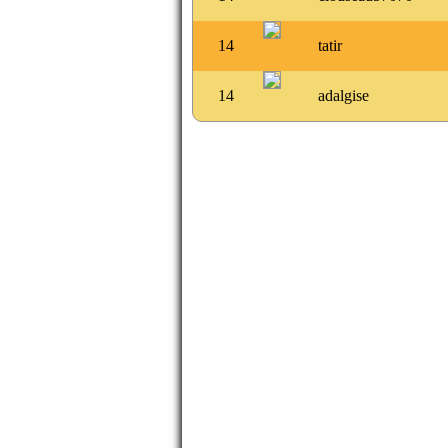
14
tatir
14
adalgise