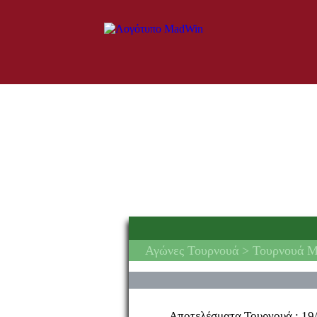
Αγώνες Τουρνουά
> Τουρνουά Ma
Αποτελέσματα Τουρνουά :
19