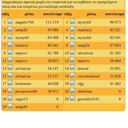
συμμετάσχετε αρκετές φορές στο τουρνουά για να κερδίσετε το προηγούμενο
σκορ σας και επομένως για καλύτερη κατάταξη.
τάξη
μέλος
αποτέλεσμα
τάξη
μέλος
αποτέλεσμα
1
magalie764
111 574
2
mystyk0
96 973
3
samp2b
93 886
4
euphrazy
85 321
5
mystyk0
84 569
6
mystyk0
83 541
7
katsteve
80 341
8
samp2b
67 893
9
majovo
62 789
10
silvasivae
61 592
11
majovo
58 825
12
majovo
56 464
13
silvasivae
56 147
14
lastouf
55 891
15
silvasivae
52 157
16
crevettedusud
51 826
17
lookinette
44 838
18
efgj
41 482
19
pioupiouce66
38 672
20
abdelssm
0
20
zigue13
0
20
groseille3333
0
20
samp2b
0