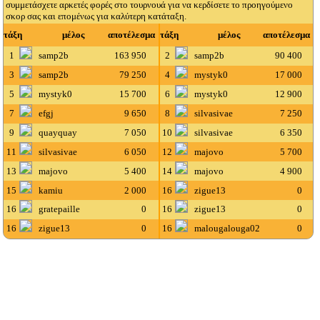
συμμετάσχετε αρκετές φορές στο τουρνουά για να κερδίσετε το προηγούμενο
σκορ σας και επομένως για καλύτερη κατάταξη.
τάξη
μέλος
αποτέλεσμα
τάξη
μέλος
αποτέλεσμα
1
samp2b
163 950
2
samp2b
90 400
3
samp2b
79 250
4
mystyk0
17 000
5
mystyk0
15 700
6
mystyk0
12 900
7
efgj
9 650
8
silvasivae
7 250
9
quayquay
7 050
10
silvasivae
6 350
11
silvasivae
6 050
12
majovo
5 700
13
majovo
5 400
14
majovo
4 900
15
kamiu
2 000
16
zigue13
0
16
gratepaille
0
16
zigue13
0
16
zigue13
0
16
malougalouga02
0