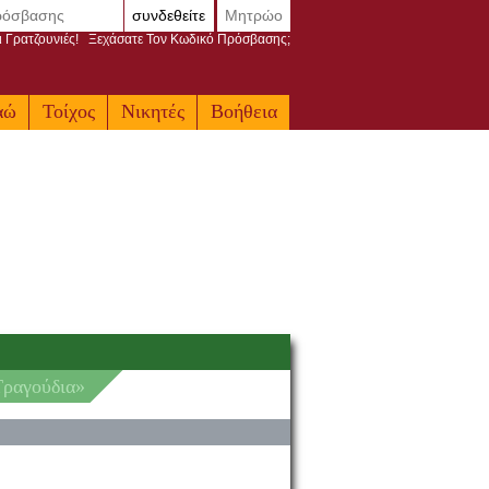
συνδεθείτε
Μητρώο
ι Γρατζουνιές!
Ξεχάσατε Τον Κωδικό Πρόσβασης;
αώ
Τοίχος
Νικητές
Βοήθεια
Τραγούδια»