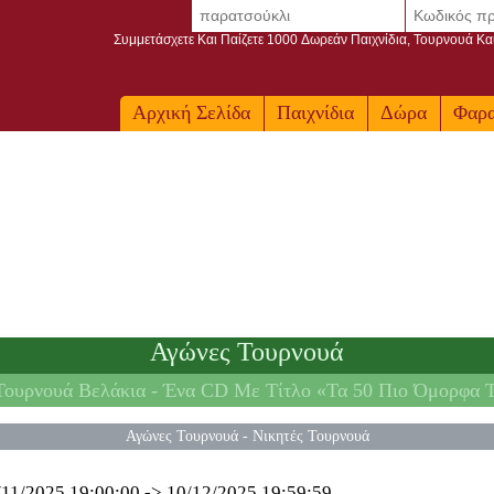
Συμμετάσχετε Και Παίζετε 1000 Δωρεάν Παιχνίδια, Τουρνουά Κα
Αρχική Σελίδα
Παιχνίδια
Δώρα
Φαρ
Αγώνες Τουρνουά
Τουρνουά Βελάκια -
Ένα CD Με Τίτλο «Τα 50 Πιο Όμορφα 
Αγώνες Τουρνουά
-
Νικητές Τουρνουά
/11/2025 19:00:00
->
10/12/2025 19:59:59