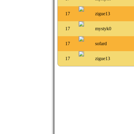
17
zigue13
17
mystyk0
17
sofard
17
zigue13