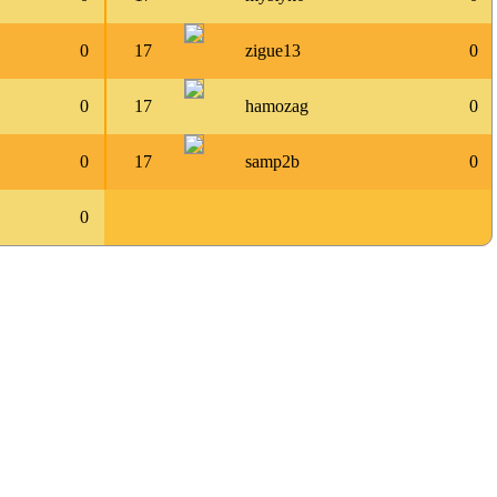
0
17
zigue13
0
0
17
hamozag
0
0
17
samp2b
0
0