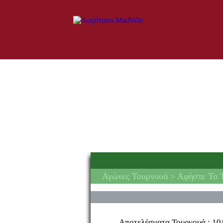
Αγώνες Τουρνουά
> Αφήστε Το 
Αποτελέσματα Τουρνουά :
10