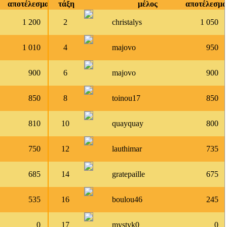
αποτέλεσμα
τάξη
μέλος
αποτέλεσμα
1 200
2
christalys
1 050
1 010
4
majovo
950
900
6
majovo
900
850
8
toinou17
850
810
10
quayquay
800
750
12
lauthimar
735
685
14
gratepaille
675
535
16
boulou46
245
0
17
mystyk0
0