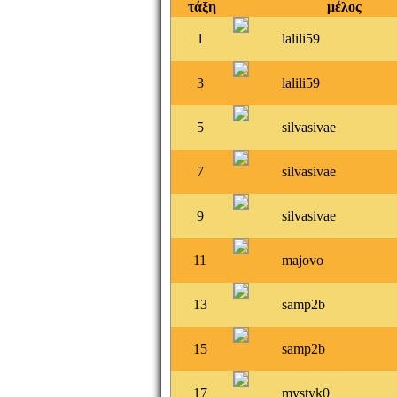
τάξη
μέλος
1
lalili59
3
lalili59
5
silvasivae
7
silvasivae
9
silvasivae
11
majovo
13
samp2b
15
samp2b
17
mystyk0