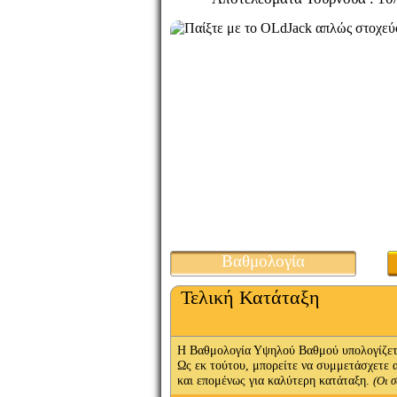
Βαθμολογία
Τελική Κατάταξη
Η Βαθμολογία Υψηλού Βαθμού υπολογίζετα
Ως εκ τούτου, μπορείτε να συμμετάσχετε 
και επομένως για καλύτερη κατάταξη.
(Οι 