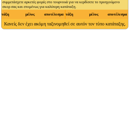
συμμετάσχετε αρκετές φορές στο τουρνουά για να κερδίσετε το προηγούμενο
σκορ σας και επομένως για καλύτερη κατάταξη.
τάξη
μέλος
αποτέλεσμα
τάξη
μέλος
αποτέλεσμα
Κανείς δεν έχει ακόμη ταξινομηθεί σε αυτόν τον τύπο κατάταξης.