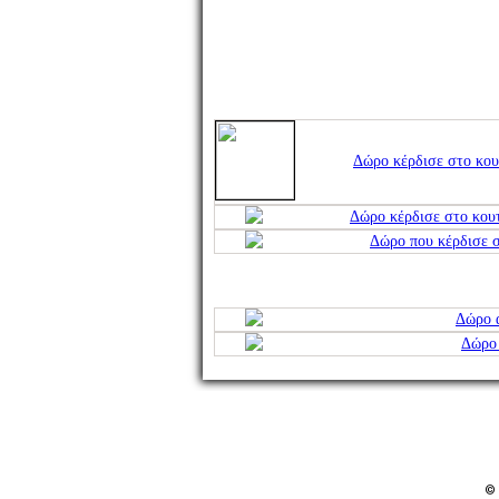
Δώρο κέρδισε στο κουτ
Δώρο κέρδισε στο κουτ
Δώρο που κέρδισε σ
Δώρο ά
Δώρο 
© 