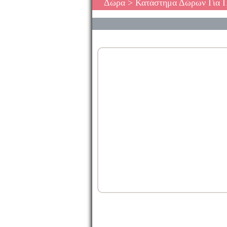
Δώρα
>
Κατάστημα Δώρων Για Π