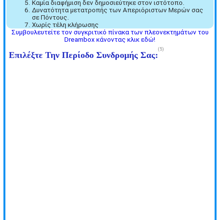
Καμία διαφήμιση δεν δημοσιεύτηκε στον ιστότοπο.
Δυνατότητα μετατροπής των Απεριόριστων Μερών σας
σε Πόντους.
Χωρίς τέλη κλήρωσης
Συμβουλευτείτε τον συγκριτικό πίνακα των πλεονεκτημάτων του
Dreambox κάνοντας κλικ εδώ!
5
Επιλέξτε Την Περίοδο Συνδρομής Σας:
1 μήνα
4,99 EUR
2 μήνες
8,99 EUR