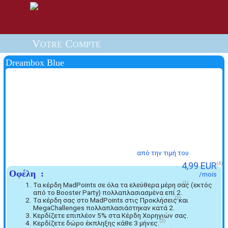
Votre Compte
Dreambox Blue
από την τιμή του
4,99 EUR
4
Οφέλη :
/mois
1
Τα κέρδη MadPoints σε όλα τα ελεύθερα μέρη σας (εκτός
από το Booster Party) πολλαπλασιασμένα επί 2.
2
Τα κέρδη σας στο MadPoints στις Προκλήσεις και
MegaChallenges πολλαπλασιάστηκαν κατά 2.
Κερδίζετε επιπλέον 5% στα Κέρδη Χορηγιών σας.
3
Κερδίζετε δώρο έκπληξης κάθε 3 μήνες.