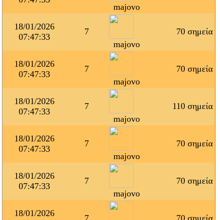
majovo
18/01/2026
7
70 σημεία
07:47:33
majovo
18/01/2026
7
70 σημεία
07:47:33
majovo
18/01/2026
7
110 σημεία
07:47:33
majovo
18/01/2026
7
70 σημεία
07:47:33
majovo
18/01/2026
7
70 σημεία
07:47:33
majovo
18/01/2026
7
70 σημεία